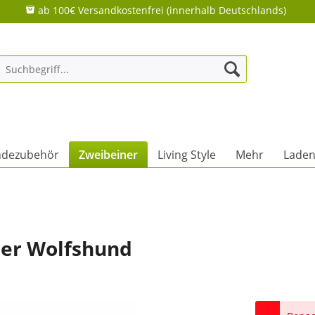
ab 100€ Versandkostenfrei (innerhalb Deutschlands)
dezubehör
Zweibeiner
Living Style
Mehr
Laden
cher Wolfshund