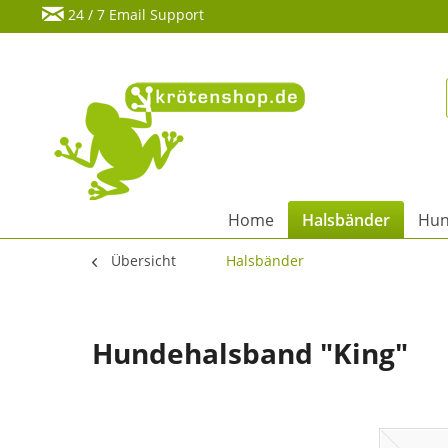
24 / 7 Email Support
Home
Halsbänder
Hun
Übersicht
Halsbänder
Hundehalsband "King"