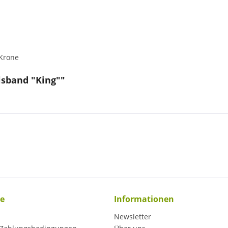
 Krone
sband "King""
ce
Informationen
Newsletter