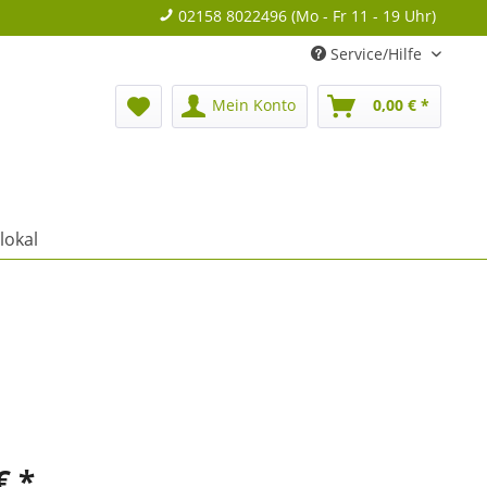
02158 8022496 (Mo - Fr 11 - 19 Uhr)
Service/Hilfe
Mein Konto
0,00 € *
lokal
€ *