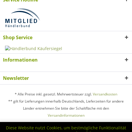
Shop Service
Informationen
Newsletter
* Alle Preise inkl. gesetzl. Mehrwertsteuer zzgl.
Versandkosten
** gilt für Lieferungen innerhalb Deutschlands, Lieferzeiten für andere
Länder entnehmen Sie bitte der Schaltfläche mit den
Versandinformationen
Hilfe / Support
Kontakt
Versand und Zahlungsbedingungen
Diese Website nutzt Cookies, um bestmögliche Funktionalität